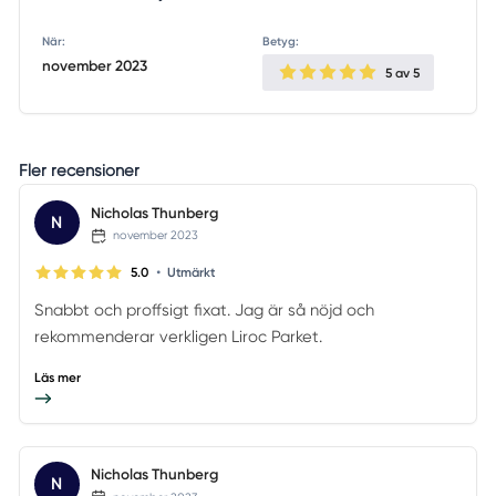
När:
Betyg:
november 2023
5
av 5
Fler recensioner
Nicholas Thunberg
N
november 2023
•
5.0
Utmärkt
Snabbt och proffsigt fixat. Jag är så nöjd och
rekommenderar verkligen Liroc Parket.
Läs mer
Nicholas Thunberg
N