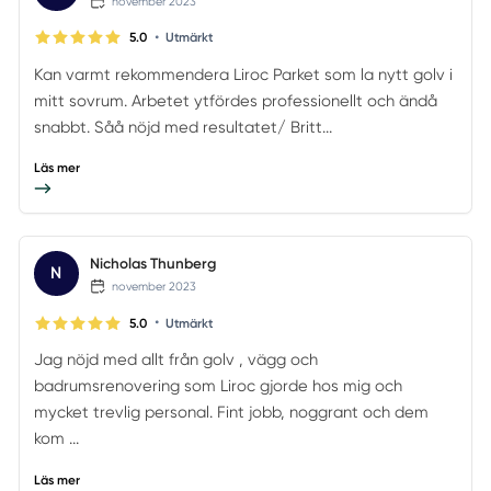
november 2023
•
5.0
Utmärkt
Kan varmt rekommendera Liroc Parket som la nytt golv i
mitt sovrum. Arbetet ytfördes professionellt och ändå
snabbt. Såå nöjd med resultatet/ Britt...
Läs mer
Nicholas Thunberg
N
november 2023
•
5.0
Utmärkt
Jag nöjd med allt från golv , vägg och
badrumsrenovering som Liroc gjorde hos mig och
mycket trevlig personal. Fint jobb, noggrant och dem
kom ...
Läs mer