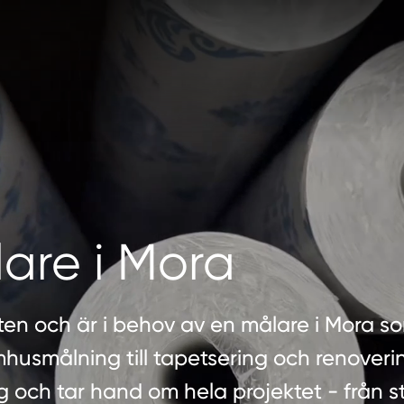
are i Mora
ten och är i behov av en målare i Mora s
mhusmålning till tapetsering och renover
g och tar hand om hela projektet - från sta