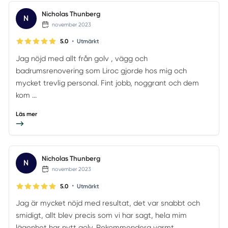
Nicholas Thunberg
N
november 2023
•
5.0
Utmärkt
Jag nöjd med allt från golv , vägg och
badrumsrenovering som Liroc gjorde hos mig och
mycket trevlig personal. Fint jobb, noggrant och dem
kom ...
Läs mer
Nicholas Thunberg
N
november 2023
•
5.0
Utmärkt
Jag är mycket nöjd med resultat, det var snabbt och
smidigt, allt blev precis som vi har sagt, hela mim
lägenhet har nytt golv. Rekommendera varmt.