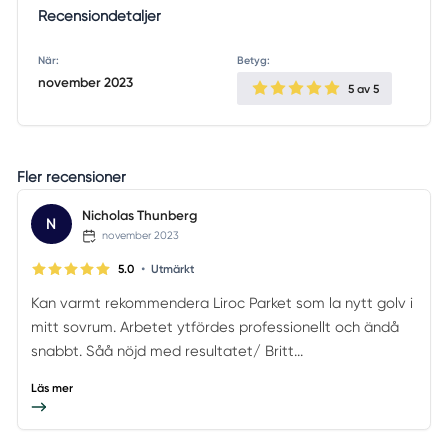
Recensiondetaljer
När:
Betyg:
november 2023
5
av 5
Fler recensioner
Nicholas Thunberg
N
november 2023
•
5.0
Utmärkt
Kan varmt rekommendera Liroc Parket som la nytt golv i
mitt sovrum. Arbetet ytfördes professionellt och ändå
snabbt. Såå nöjd med resultatet/ Britt...
Läs mer