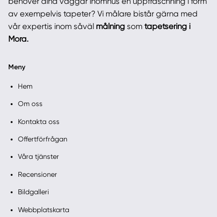
behöver dina väggar inomhus en uppfräschning i form
av exempelvis tapeter? Vi målare bistår gärna med
vår expertis inom såväl
målning
som
tapetsering i
Mora.
Meny
Hem
Om oss
Kontakta oss
Offertförfrågan
Våra tjänster
Recensioner
Bildgalleri
Webbplatskarta