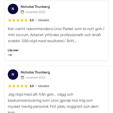
Nicholas Thunberg
N
november 2023
•
5.0
Utmärkt
Kan varmt rekommendera Liroc Parket som la nytt golv i
mitt sovrum. Arbetet ytfördes professionellt och ändå
snabbt. Såå nöjd med resultatet/ Britt...
Läs mer
Nicholas Thunberg
N
november 2023
•
5.0
Utmärkt
Jag nöjd med allt från golv , vägg och
badrumsrenovering som Liroc gjorde hos mig och
mycket trevlig personal. Fint jobb, noggrant och dem
kom ...