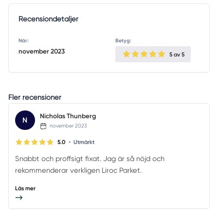
Recensiondetaljer
När:
Betyg:
november 2023
5
av 5
Fler recensioner
Nicholas Thunberg
N
november 2023
•
5.0
Utmärkt
Snabbt och proffsigt fixat. Jag är så nöjd och
rekommenderar verkligen Liroc Parket.
Läs mer