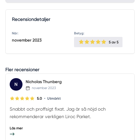
Recensiondetaljer
När:
Betyg:
november 2023
5
av 5
Fler recensioner
Nicholas Thunberg
N
november 2023
•
5.0
Utmärkt
Snabbt och proffsigt fixat. Jag är så nöjd och
rekommenderar verkligen Liroc Parket.
Läs mer