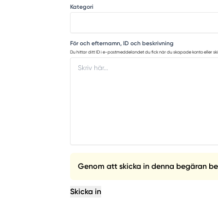
Kategori
För och efternamn, ID och beskrivning
Du hittar ditt ID i e-postmeddelandet du fick när du skapade konto eller ski
Genom att skicka in denna begäran bekrä
Skicka in