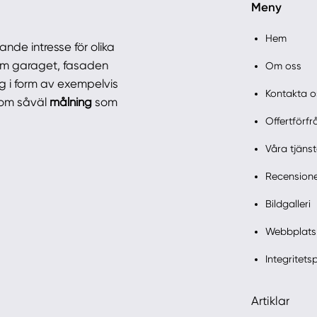
Meny
Hem
ande intresse för olika
 om garaget, fasaden
Om oss
g i form av exempelvis
Kontakta o
nom såväl
målning
som
Offertförf
Våra tjänst
Recension
Bildgalleri
Webbplats
Integritets
Artiklar