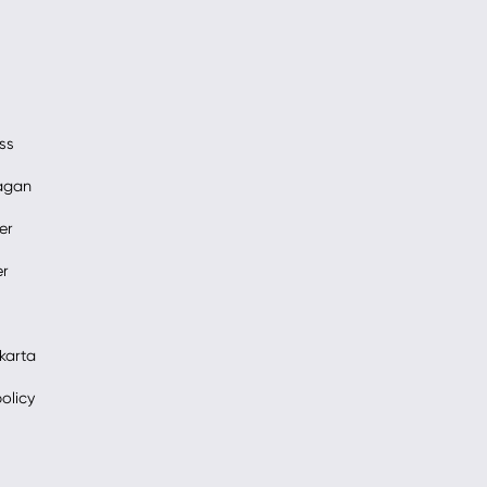
ss
rågan
er
er
karta
policy